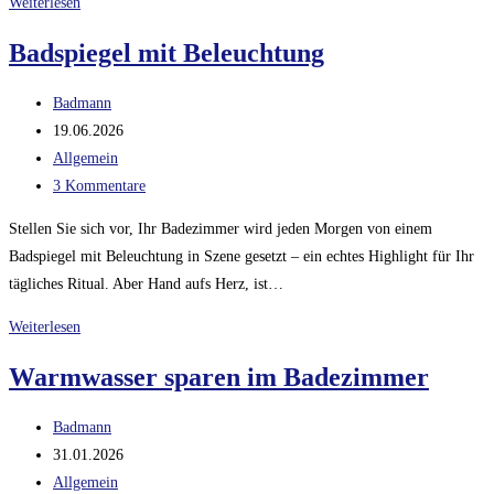
Durchlauferhitzer
Weiterlesen
Badspiegel mit Beleuchtung
Beitrags-
Badmann
Autor:
Beitrag
19.06.2026
veröffentlicht:
Beitrags-
Allgemein
Kategorie:
Beitrags-
3 Kommentare
Kommentare:
Stellen Sie sich vor, Ihr Badezimmer wird jeden Morgen von einem
Badspiegel mit Beleuchtung in Szene gesetzt – ein echtes Highlight für Ihr
tägliches Ritual. Aber Hand aufs Herz, ist…
Badspiegel
Weiterlesen
mit
Warmwasser sparen im Badezimmer
Beleuchtung
Beitrags-
Badmann
Autor:
Beitrag
31.01.2026
veröffentlicht:
Beitrags-
Allgemein