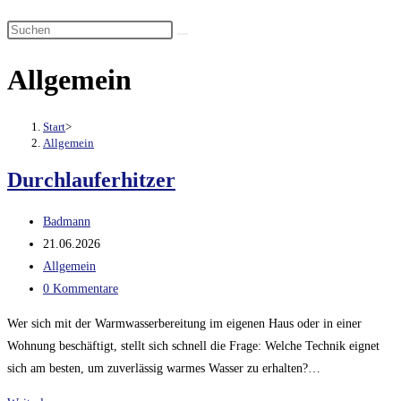
Suche
umschalten
Allgemein
Start
>
Allgemein
Durchlauferhitzer
Beitrags-
Badmann
Autor:
Beitrag
21.06.2026
veröffentlicht:
Beitrags-
Allgemein
Kategorie:
Beitrags-
0 Kommentare
Kommentare:
Wer sich mit der Warmwasserbereitung im eigenen Haus oder in einer
Wohnung beschäftigt, stellt sich schnell die Frage: Welche Technik eignet
sich am besten, um zuverlässig warmes Wasser zu erhalten?…