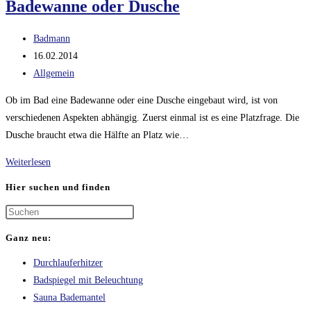
Badewanne oder Dusche
Bad
Beitrags-
Badmann
Autor:
Beitrag
16.02.2014
veröffentlicht:
Beitrags-
Allgemein
Kategorie:
Ob im Bad eine Badewanne oder eine Dusche eingebaut wird, ist von
verschiedenen Aspekten abhängig. Zuerst einmal ist es eine Platzfrage. Die
Dusche braucht etwa die Hälfte an Platz wie…
Badewanne
Weiterlesen
oder
Hier suchen und finden
Dusche
Ganz neu:
Durchlauferhitzer
Badspiegel mit Beleuchtung
Sauna Bademantel