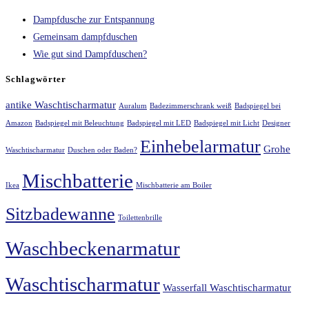
Dampfdusche zur Entspannung
Gemeinsam dampfduschen
Wie gut sind Dampfduschen?
Schlagwörter
antike Waschtischarmatur
Auralum
Badezimmerschrank weiß
Badspiegel bei
Amazon
Badspiegel mit Beleuchtung
Badspiegel mit LED
Badspiegel mit Licht
Designer
Einhebelarmatur
Grohe
Waschtischarmatur
Duschen oder Baden?
Mischbatterie
Ikea
Mischbatterie am Boiler
Sitzbadewanne
Toilettenbrille
Waschbeckenarmatur
Waschtischarmatur
Wasserfall Waschtischarmatur