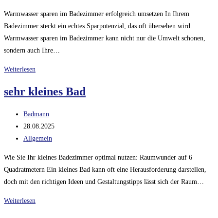
Kategorie:
Warmwasser sparen im Badezimmer erfolgreich umsetzen In Ihrem
Badezimmer steckt ein echtes Sparpotenzial, das oft übersehen wird.
Warmwasser sparen im Badezimmer kann nicht nur die Umwelt schonen,
sondern auch Ihre…
Warmwasser
Weiterlesen
sparen
sehr kleines Bad
im
Badezimmer
Beitrags-
Badmann
Autor:
Beitrag
28.08.2025
veröffentlicht:
Beitrags-
Allgemein
Kategorie:
Wie Sie Ihr kleines Badezimmer optimal nutzen: Raumwunder auf 6
Quadratmetern Ein kleines Bad kann oft eine Herausforderung darstellen,
doch mit den richtigen Ideen und Gestaltungstipps lässt sich der Raum…
sehr
Weiterlesen
kleines