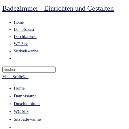
Zum
Badezimmer - Einrichten und Gestalten
Inhalt
springen
Home
Dampfsauna
Duschkabinen
WC Sitz
Sitzbadewanne
Website-
Suche
umschalten
Menü
Schließen
Home
Dampfsauna
Duschkabinen
WC Sitz
Sitzbadewanne
Website-